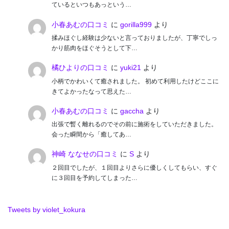
ているといつもあっという…
小春あむの口コミ
に
gorilla999
より
揉みほぐし経験は少ないと言っておりましたが、丁寧でしっ
かり筋肉をほぐそうとして下…
橘ひよりの口コミ
に
yuki21
より
小柄でかわいくて癒されました。 初めて利用したけどここに
きてよかったなって思えた…
小春あむの口コミ
に
gaccha
より
出張で暫く離れるのでその前に施術をしていただきました。
会った瞬間から「癒してあ…
神崎 ななせの口コミ
に
S
より
２回目でしたが、１回目よりさらに優しくしてもらい、すぐ
に３回目を予約してしまった…
Tweets by violet_kokura