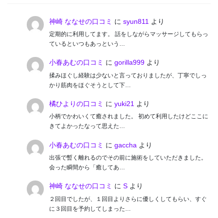
神崎 ななせの口コミ
に
syun811
より
定期的に利用してます。 話をしながらマッサージしてもらっ
ているといつもあっという…
小春あむの口コミ
に
gorilla999
より
揉みほぐし経験は少ないと言っておりましたが、丁寧でしっ
かり筋肉をほぐそうとして下…
橘ひよりの口コミ
に
yuki21
より
小柄でかわいくて癒されました。 初めて利用したけどここに
きてよかったなって思えた…
小春あむの口コミ
に
gaccha
より
出張で暫く離れるのでその前に施術をしていただきました。
会った瞬間から「癒してあ…
神崎 ななせの口コミ
に
S
より
２回目でしたが、１回目よりさらに優しくしてもらい、すぐ
に３回目を予約してしまった…