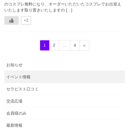
のコスプレ無料になり、オーダーいただいたコスプレでお出迎え
いたします取り置きいたしますの […]
+2
投
固
固
固
1
2
…
4
»
稿
定
定
定
ペ
ペ
ペ
ナ
お知らせ
ー
ー
ー
ビ
ジ
ジ
ジ
ゲ
イベント情報
ー
セラピスト口コミ
シ
ョ
交流広場
ン
会員様のみ
最新情報