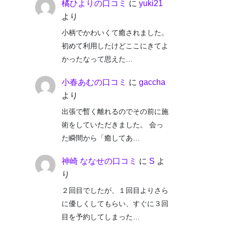
橘ひよりの口コミ
に
yuki21
より
小柄でかわいくて癒されました。
初めて利用したけどここにきてよ
かったなって思えた…
小春あむの口コミ
に
gaccha
より
出張で暫く離れるのでその前に施
術をしていただきました。 会っ
た瞬間から「癒してあ…
神崎 ななせの口コミ
に
S
よ
り
２回目でしたが、１回目よりさら
に優しくしてもらい、すぐに３回
目を予約してしまった…