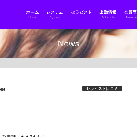
ホーム
システム
セラピスト
出勤情報
会員専
Home
System
Schedule
Member
News
セラピスト口コミ
olet