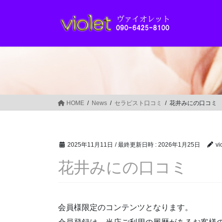
コ
ナ
ン
ビ
テ
ゲ
ン
ー
ツ
シ
へ
ョ
ス
ン
キ
に
ッ
移
HOME
News
セラピスト口コミ
花井みにの口コミ
プ
動
2025年11月11日
/ 最終更新日時 :
2026年1月25日
vi
花井みにの口コミ
会員様限定のコンテンツとなります。