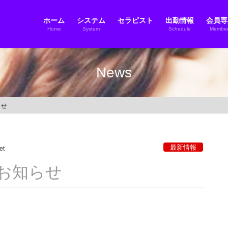
ホーム
システム
セラピスト
出勤情報
会員専
Home
System
Schedule
Member
News
らせ
最新情報
et
お知らせ