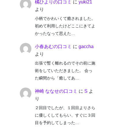
橘ひよりの口コミ
に
yuki21
より
小柄でかわいくて癒されました。
初めて利用したけどここにきてよ
かったなって思えた…
小春あむの口コミ
に
gaccha
より
出張で暫く離れるのでその前に施
術をしていただきました。 会っ
た瞬間から「癒してあ…
神崎 ななせの口コミ
に
S
よ
り
２回目でしたが、１回目よりさら
に優しくしてもらい、すぐに３回
目を予約してしまった…