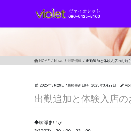
コ
ナ
ン
ビ
テ
ゲ
ン
ー
ツ
シ
へ
ョ
ス
ン
キ
に
ッ
移
HOME
News
最新情報
出勤追加と体験入店のお知
プ
動
2025年3月29日
/ 最終更新日時 :
2025年3月29日
viol
出勤追加と体験入店の
◆綾瀬まいか