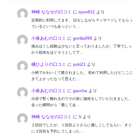
神崎 ななせの口コミ
に
syun811
より
定期的に利用してます。 話をしながらマッサージしてもらっ
ているといつもあっという…
小春あむの口コミ
に
gorilla999
より
揉みほぐし経験は少ないと言っておりましたが、丁寧でしっ
かり筋肉をほぐそうとして下…
橘ひよりの口コミ
に
yuki21
より
小柄でかわいくて癒されました。 初めて利用したけどここに
きてよかったなって思えた…
小春あむの口コミ
に
gaccha
より
出張で暫く離れるのでその前に施術をしていただきました。
会った瞬間から「癒してあ…
神崎 ななせの口コミ
に
S
より
２回目でしたが、１回目よりさらに優しくしてもらい、すぐ
に３回目を予約してしまった…