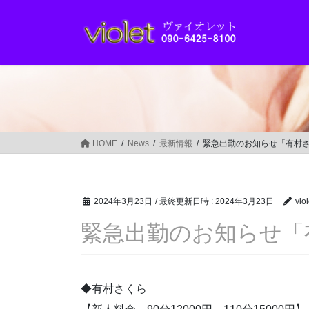
コ
ナ
ン
ビ
テ
ゲ
ン
ー
ツ
シ
へ
ョ
ス
ン
キ
に
ッ
移
HOME
News
最新情報
緊急出勤のお知らせ「有村
プ
動
2024年3月23日
/ 最終更新日時 :
2024年3月23日
viol
緊急出勤のお知らせ「
◆有村さくら