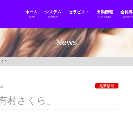
ホーム
システム
セラピスト
出勤情報
会員専
Home
System
Schedule
Member
News
さくら」
最新情報
et
有村さくら」