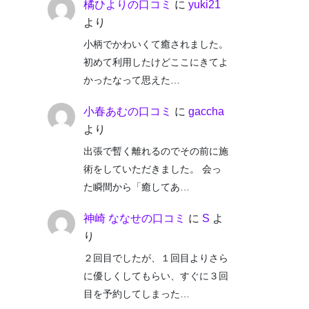
橘ひよりの口コミ
に
yuki21
より
小柄でかわいくて癒されました。
初めて利用したけどここにきてよ
かったなって思えた…
小春あむの口コミ
に
gaccha
より
出張で暫く離れるのでその前に施
術をしていただきました。 会っ
た瞬間から「癒してあ…
神崎 ななせの口コミ
に
S
よ
り
２回目でしたが、１回目よりさら
に優しくしてもらい、すぐに３回
目を予約してしまった…