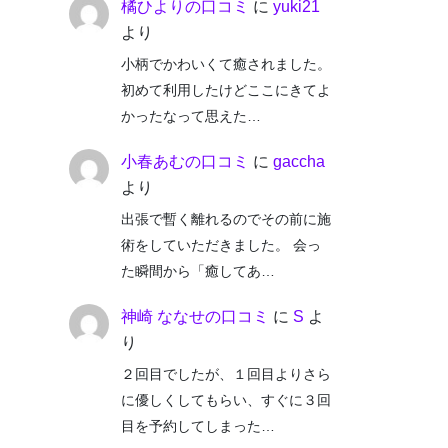
橘ひよりの口コミ
に
yuki21
より
小柄でかわいくて癒されました。
初めて利用したけどここにきてよ
かったなって思えた…
小春あむの口コミ
に
gaccha
より
出張で暫く離れるのでその前に施
術をしていただきました。 会っ
た瞬間から「癒してあ…
神崎 ななせの口コミ
に
S
よ
り
２回目でしたが、１回目よりさら
に優しくしてもらい、すぐに３回
目を予約してしまった…