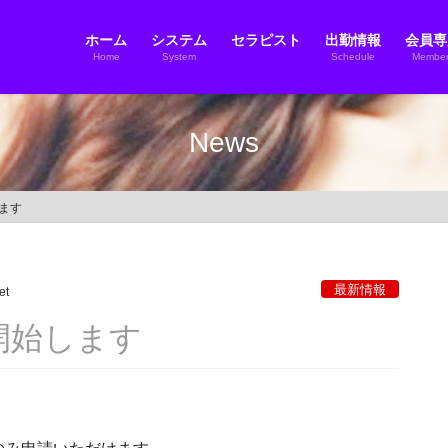
ホーム
システム
セラピスト
出勤情報
会員専
Home
System
Schedule
Member
News
します
最新情報
et
付開始します