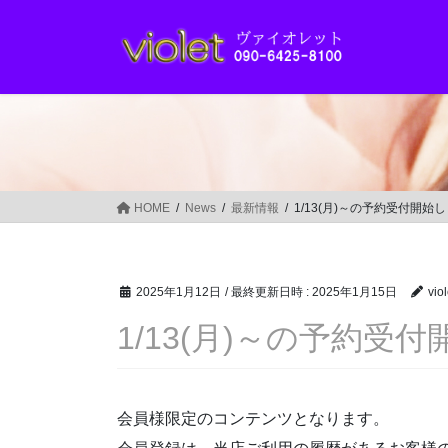
コ
ナ
ン
ビ
テ
ゲ
ン
ー
ツ
シ
へ
ョ
ス
ン
キ
に
ッ
移
HOME
News
最新情報
1/13(月)～の予約受付開始
プ
動
2025年1月12日
/ 最終更新日時 :
2025年1月15日
viol
1/13(月)～の予約受
会員様限定のコンテンツとなります。