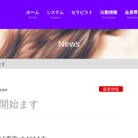
ホーム
システム
セラピスト
出勤情報
会員専
Home
System
Schedule
Member
News
ます
最新情報
iolet
付開始ます