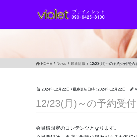
コ
ナ
ン
ビ
テ
ゲ
ン
ー
ツ
シ
へ
ョ
ス
ン
キ
に
ッ
移
HOME
News
最新情報
12/23(月)～の予約受付開始
プ
動
2024年12月22日
/ 最終更新日時 :
2024年12月22日
v
12/23(月)～の予約受
会員様限定のコンテンツとなります。