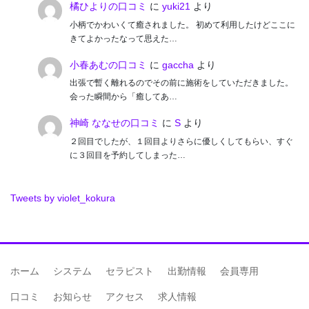
橘ひよりの口コミ
に
yuki21
より
小柄でかわいくて癒されました。 初めて利用したけどここに
きてよかったなって思えた…
小春あむの口コミ
に
gaccha
より
出張で暫く離れるのでその前に施術をしていただきました。
会った瞬間から「癒してあ…
神崎 ななせの口コミ
に
S
より
２回目でしたが、１回目よりさらに優しくしてもらい、すぐ
に３回目を予約してしまった…
Tweets by violet_kokura
ホーム
システム
セラピスト
出勤情報
会員専用
口コミ
お知らせ
アクセス
求人情報