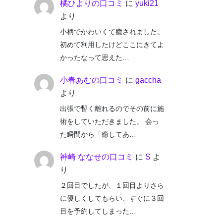
橘ひよりの口コミ
に
yuki21
より
小柄でかわいくて癒されました。
初めて利用したけどここにきてよ
かったなって思えた…
小春あむの口コミ
に
gaccha
より
出張で暫く離れるのでその前に施
術をしていただきました。 会っ
た瞬間から「癒してあ…
神崎 ななせの口コミ
に
S
よ
り
２回目でしたが、１回目よりさら
に優しくしてもらい、すぐに３回
目を予約してしまった…