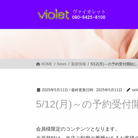
コ
ナ
ン
ビ
テ
ゲ
ン
ー
ツ
シ
へ
ョ
ス
ン
キ
に
ッ
移
HOME
News
最新情報
5/12(月)～の予約受付開始
プ
動
2025年5月11日
/ 最終更新日時 :
2025年5月11日
viol
5/12(月)～の予約受
会員様限定のコンテンツとなります。