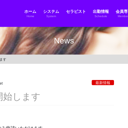
ホーム
システム
セラピスト
出勤情報
会員専
Home
System
Schedule
Member
News
します
最新情報
et
付開始します