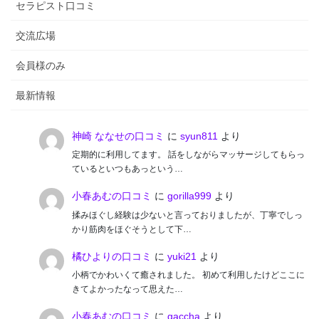
セラピスト口コミ
交流広場
会員様のみ
最新情報
神崎 ななせの口コミ
に
syun811
より
定期的に利用してます。 話をしながらマッサージしてもらっ
ているといつもあっという…
小春あむの口コミ
に
gorilla999
より
揉みほぐし経験は少ないと言っておりましたが、丁寧でしっ
かり筋肉をほぐそうとして下…
橘ひよりの口コミ
に
yuki21
より
小柄でかわいくて癒されました。 初めて利用したけどここに
きてよかったなって思えた…
小春あむの口コミ
に
gaccha
より