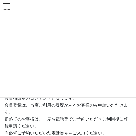
コ
ナ
ン
ビ
テ
ゲ
ン
ー
News
ツ
シ
へ
ョ
ス
ン
HOME
News
最新情報
9/2(月)～の予約受付開始します
キ
に
ッ
移
プ
動
2024年9月1日
/ 最終更新日時 :
2024年9月2日
violet
最新情報
9/2(月)～の予約受付開始します
会員様限定のコンテンツとなります。
会員登録は、当店ご利用の履歴があるお客様のみ申請いただけま
す。
初めてのお客様は、一度お電話等でご予約いただきご利用後に登
録申請ください。
※必ずご予約いただいた電話番号をご入力ください。