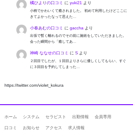
橘ひよりの口コミ
に
yuki21
より
小柄でかわいくて癒されました。 初めて利用したけどここに
きてよかったなって思えた…
小春あむの口コミ
に
gaccha
より
出張で暫く離れるのでその前に施術をしていただきました。
会った瞬間から「癒してあ…
神崎 ななせの口コミ
に
S
より
２回目でしたが、１回目よりさらに優しくしてもらい、すぐ
に３回目を予約してしまった…
https://twitter.com/violet_kokura
ホーム
システム
セラピスト
出勤情報
会員専用
口コミ
お知らせ
アクセス
求人情報