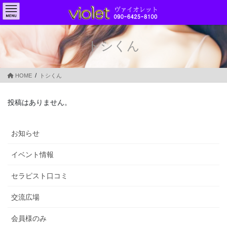
コ
ナ
ン
ビ
テ
ゲ
ン
ー
トシくん
ツ
シ
へ
ョ
ス
ン
HOME
トシくん
キ
に
ッ
移
プ
動
投稿はありません。
お知らせ
イベント情報
セラピスト口コミ
交流広場
会員様のみ