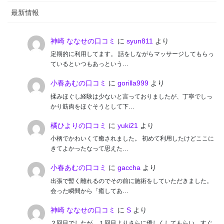
最新情報
神崎 ななせの口コミ
に
syun811
より
定期的に利用してます。 話をしながらマッサージしてもらっ
ているといつもあっという…
小春あむの口コミ
に
gorilla999
より
揉みほぐし経験は少ないと言っておりましたが、丁寧でしっ
かり筋肉をほぐそうとして下…
橘ひよりの口コミ
に
yuki21
より
小柄でかわいくて癒されました。 初めて利用したけどここに
きてよかったなって思えた…
小春あむの口コミ
に
gaccha
より
出張で暫く離れるのでその前に施術をしていただきました。
会った瞬間から「癒してあ…
神崎 ななせの口コミ
に
S
より
２回目でしたが、１回目よりさらに優しくしてもらい、すぐ